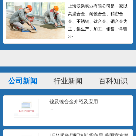
上海沃乘实业有限公司是一家以
高温合金、耐蚀合金、精密合
金、不锈钢、钛合金、铜合金为
主，集生产、加工、销售...
详细
>>
公司新闻
行业新闻
百科知识
GH605钴基高温合金棒 L605钴基焊
条 Haynes
可以生产δ≤14mm的热轧中板、δ≤4mm的
冷轧板材、δ0....
镍及镍合金介绍及应用
...
Hastelloy C-276无缝管 哈氏合金C-
276毛
Hastelloy C-276 对氧化性和中等还原性腐
蚀有较...
LEM紧急切断镍期货交易 美国宣布禁