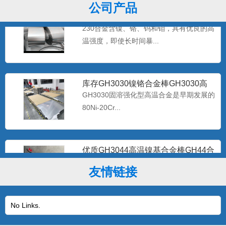
公司产品
海恩斯Haynes230-W 镍基合金带材
Haynes2
230合金含镍、铬、钨和钼，具有优良的高
温强度，即使长时间暴...
库存GH3030镍铬合金棒GH3030高
温合金带材GH30
GH3030固溶强化型高温合金是早期发展的
80Ni-20Cr...
优质GH3044高温镍基合金棒GH44合
金板现货 gh30
该合金是体固溶强化镍基抗高温氧化合
友情链接
金，在900℃以下具有高的...
No Links.
专业生产批发Inconel625无缝管耐蚀
2.4856镍基
625合金在很多介质中都表现出极好的耐腐