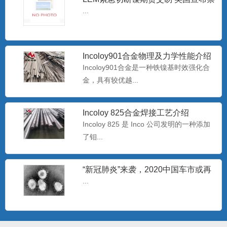
止进口俄罗斯石油
...
批发Monel400铜镍合金管 蒙乃尔
N04400耐腐蚀合
Monel400是一种用量最大、用途最广、综
Incoloy901合金物理及力学性能介绍
合性能好的耐蚀合...
Incoloy901合金是一种铁镍基时效强化合
金，具有较优越...
专业生产耐腐蚀B30白铜管 b30镍白
Incoloy 825合金焊接工艺介绍
铜板/棒
白铜是以镍为主要添加元素的铜基合金，
Incoloy 825 是 Inco 公司发明的一种添加
呈银白色，有金属光泽，故...
了钼...
“新冠肺炎”来袭，2020中国车市或再
哈氏N10276镍基合金板 美标
过难关
...
Hastelloy C-2
哈氏C-276合是一种含钨的镍-铬-钼合金，
极低的硅碳含量，...