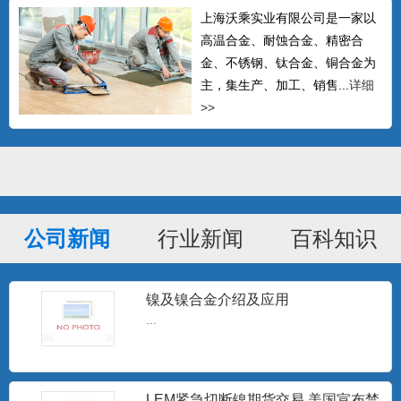
上海沃乘实业有限公司是一家以
高温合金、耐蚀合金、精密合
金、不锈钢、钛合金、铜合金为
主，集生产、加工、销售...
详细
>>
GH605钴基高温合金棒 L605钴基焊
条 Haynes
可以生产δ≤14mm的热轧中板、δ≤4mm的
冷轧板材、δ0....
公司新闻
行业新闻
百科知识
Hastelloy C-276无缝管 哈氏合金C-
276毛
Hastelloy C-276 对氧化性和中等还原性腐
蚀有较...
镍及镍合金介绍及应用
...
批发Monel400铜镍合金管 蒙乃尔
N04400耐腐蚀合
Monel400是一种用量最大、用途最广、综
LEM紧急切断镍期货交易 美国宣布禁