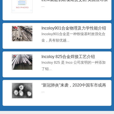
合性能好的耐蚀合...
止进口俄罗斯石油
...
专业生产耐腐蚀B30白铜管 b30镍白
Incoloy901合金物理及力学性能介绍
铜板/棒
白铜是以镍为主要添加元素的铜基合金，
Incoloy901合金是一种铁镍基时效强化合
呈银白色，有金属光泽，故...
金，具有较优越...
Incoloy 825合金焊接工艺介绍
哈氏N10276镍基合金板 美标
Hastelloy C-2
Incoloy 825 是 Inco 公司发明的一种添加
哈氏C-276合是一种含钨的镍-铬-钼合金，
了钼...
极低的硅碳含量，...
“新冠肺炎”来袭，2020中国车市或再
过难关
海恩斯Haynes230-W 镍基合金带材
...
Haynes2
230合金含镍、铬、钨和钼，具有优良的高
温强度，即使长时间暴...