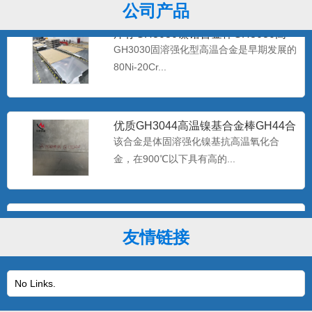
公司产品
库存GH3030镍铬合金棒GH3030高
温合金带材GH30
GH3030固溶强化型高温合金是早期发展的
80Ni-20Cr...
优质GH3044高温镍基合金棒GH44合
金板现货 gh30
该合金是体固溶强化镍基抗高温氧化合
金，在900℃以下具有高的...
专业生产批发Inconel625无缝管耐蚀
2.4856镍基
625合金在很多介质中都表现出极好的耐腐
友情链接
蚀性。在氯化物介质中...
No Links.
产地货源Inconel718高温合金棒 固溶