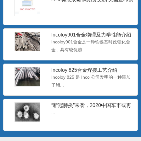
止进口俄罗斯石油
...
Hastelloy C-276无缝管 哈氏合金C-
276毛
Hastelloy C-276 对氧化性和中等还原性腐
蚀有较...
Incoloy901合金物理及力学性能介绍
Incoloy901合金是一种铁镍基时效强化合
金，具有较优越...
批发Monel400铜镍合金管 蒙乃尔
N04400耐腐蚀合
Monel400是一种用量最大、用途最广、综
合性能好的耐蚀合...
Incoloy 825合金焊接工艺介绍
Incoloy 825 是 Inco 公司发明的一种添加
了钼...
专业生产耐腐蚀B30白铜管 b30镍白
铜板/棒
白铜是以镍为主要添加元素的铜基合金，
“新冠肺炎”来袭，2020中国车市或再
呈银白色，有金属光泽，故...
过难关
...
哈氏N10276镍基合金板 美标