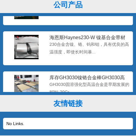
Hastelloy C-2
哈氏C-276合是一种含钨的镍-铬-钼合金，
公司产品
极低的硅碳含量，...
海恩斯Haynes230-W 镍基合金带材
Haynes2
230合金含镍、铬、钨和钼，具有优良的高
温强度，即使长时间暴...
库存GH3030镍铬合金棒GH3030高
温合金带材GH30
GH3030固溶强化型高温合金是早期发展的
80Ni-20Cr...
友情链接
优质GH3044高温镍基合金棒GH44合
金板现货 gh30
该合金是体固溶强化镍基抗高温氧化合
No Links.
金，在900℃以下具有高的...