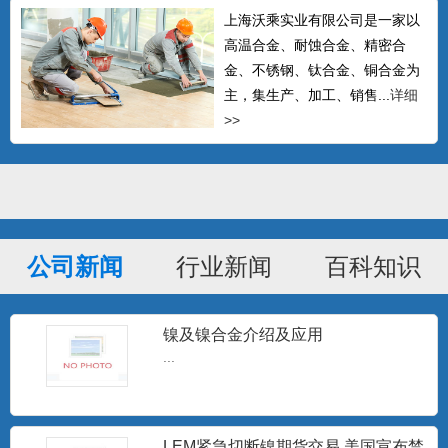
上海沃乘实业有限公司是一家以
高温合金、耐蚀合金、精密合
金、不锈钢、钛合金、铜合金为
主，集生产、加工、销售...
详细
>>
公司新闻
行业新闻
百科知识
镍及镍合金介绍及应用
GH605钴基高温合金棒 L605钴基焊
...
条 Haynes
可以生产δ≤14mm的热轧中板、δ≤4mm的
冷轧板材、δ0....
LEM紧急切断镍期货交易 美国宣布禁