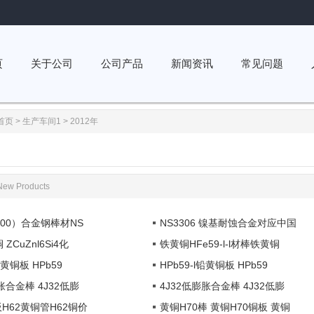
页
关于公司
公司产品
新闻资讯
常见问题
首页
>
生产车间1
>
2012年
New Products
600）合金钢棒材NS
NS3306 镍基耐蚀合金对应中国
ZCuZnl6Si4化
铁黄铜HFe59-l-l材棒铁黄铜
铅黄铜板 HPb59
HPb59-l铅黄铜板 HPb59
胀合金棒 4J32低膨
4J32低膨胀合金棒 4J32低膨
板H62黄铜管H62铜价
黄铜H70棒 黄铜H70铜板 黄铜