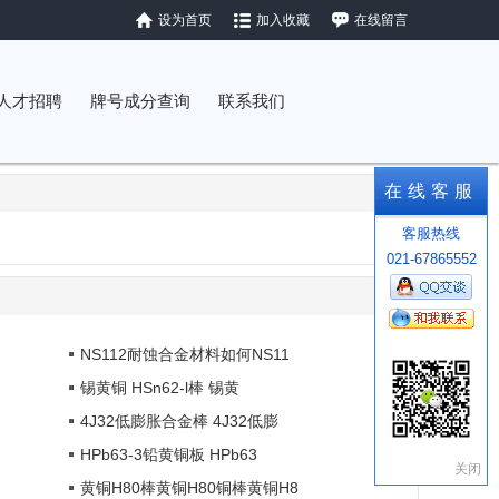
设为首页
加入收藏
在线留言
人才招聘
牌号成分查询
联系我们
在线客服
客服热线
021-67865552
NS112耐蚀合金材料如何NS11
锡黄铜 HSn62-l棒 锡黄
4J32低膨胀合金棒 4J32低膨
HPb63-3铅黄铜板 HPb63
关闭
黄铜H80棒黄铜H80铜棒黄铜H8