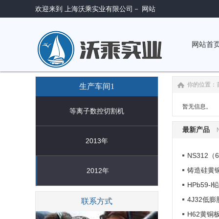
欢迎来到 上海沃乘实业有限公司－ 网站
网站首
你的位置：
生产车间1
暂无信息。
等离子数控切割机
最新产品
2013年
NS312（
铸造硅黄铜 
2012年
HPb59-l
4J32低膨
联系方式
H62黄铜