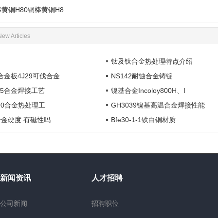
棒黄铜H80铜棒黄铜H8
New Articles
钛及钛合金热处理特点介绍
伐合金板4J29可伐合金
NS142耐蚀合金铸锭
1
 825合金焊接工艺
镍基合金Incoloy800H、I
l 690合金热处理工
GH3039镍基高温合金焊接性能
4合金硬度 有磁性吗
Bfe30-1-1铁白铜材质
新闻资讯
人才招聘
公司新闻
招聘职位