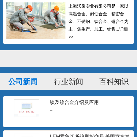
上海沃乘实业有限公司是一家以
高温合金、耐蚀合金、精密合
金、不锈钢、钛合金、铜合金为
主，集生产、加工、销售...
详细
GH605钴基高温合金棒 L605钴基焊
>>
条 Haynes
可以生产δ≤14mm的热轧中板、δ≤4mm的
冷轧板材、δ0....
Hastelloy C-276无缝管 哈氏合金C-
公司新闻
行业新闻
百科知识
276毛
Hastelloy C-276 对氧化性和中等还原性腐
蚀有较...
镍及镍合金介绍及应用
...
批发Monel400铜镍合金管 蒙乃尔
N04400耐腐蚀合
Monel400是一种用量最大、用途最广、综
合性能好的耐蚀合...
LEM紧急切断镍期货交易 美国宣布禁