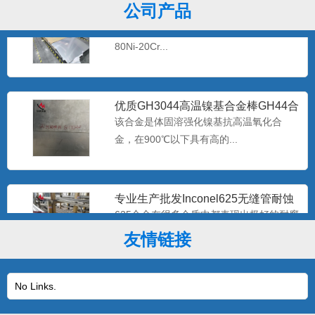
库存GH3030镍铬合金棒GH3030高
公司产品
温合金带材GH30
GH3030固溶强化型高温合金是早期发展的
80Ni-20Cr...
优质GH3044高温镍基合金棒GH44合
金板现货 gh30
该合金是体固溶强化镍基抗高温氧化合
金，在900℃以下具有高的...
专业生产批发Inconel625无缝管耐蚀
2.4856镍基
625合金在很多介质中都表现出极好的耐腐
蚀性。在氯化物介质中...
友情链接
产地货源Inconel718高温合金棒 固溶
No Links.
时效2.466
该合金在-253～700℃温度范围内具有良好