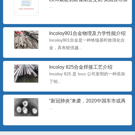
止进口俄罗斯石油
...
专业生产耐腐蚀B30白铜管 b30镍白
铜板/棒
白铜是以镍为主要添加元素的铜基合金，
Incoloy901合金物理及力学性能介绍
呈银白色，有金属光泽，故...
Incoloy901合金是一种铁镍基时效强化合
金，具有较优越...
哈氏N10276镍基合金板 美标
Hastelloy C-2
哈氏C-276合是一种含钨的镍-铬-钼合金，
Incoloy 825合金焊接工艺介绍
极低的硅碳含量，...
Incoloy 825 是 Inco 公司发明的一种添加
了钼...
海恩斯Haynes230-W 镍基合金带材
“新冠肺炎”来袭，2020中国车市或再
Haynes2
230合金含镍、铬、钨和钼，具有优良的高
过难关
...
温强度，即使长时间暴...