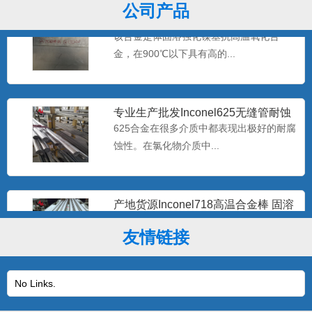
公司产品
优质GH3044高温镍基合金棒GH44合
金板现货 gh30
该合金是体固溶强化镍基抗高温氧化合
金，在900℃以下具有高的...
专业生产批发Inconel625无缝管耐蚀
2.4856镍基
625合金在很多介质中都表现出极好的耐腐
蚀性。在氯化物介质中...
产地货源Inconel718高温合金棒 固溶
时效2.466
该合金在-253～700℃温度范围内具有良好
的综合性能,65...
友情链接
No Links.
现货Hastelloy c-22哈氏合金棒
N06022耐
1J22是高饱和磁感应强度铁钴钒软磁合