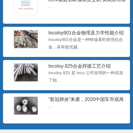
止进口俄罗斯石油
...
哈氏N10276镍基合金板 美标
Hastelloy C-2
哈氏C-276合是一种含钨的镍-铬-钼合金，
Incoloy901合金物理及力学性能介绍
极低的硅碳含量，...
Incoloy901合金是一种铁镍基时效强化合
金，具有较优越...
海恩斯Haynes230-W 镍基合金带材
Incoloy 825合金焊接工艺介绍
Haynes2
230合金含镍、铬、钨和钼，具有优良的高
Incoloy 825 是 Inco 公司发明的一种添加
温强度，即使长时间暴...
了钼...
“新冠肺炎”来袭，2020中国车市或再
库存GH3030镍铬合金棒GH3030高
过难关
...
温合金带材GH30
GH3030固溶强化型高温合金是早期发展的
80Ni-20Cr...