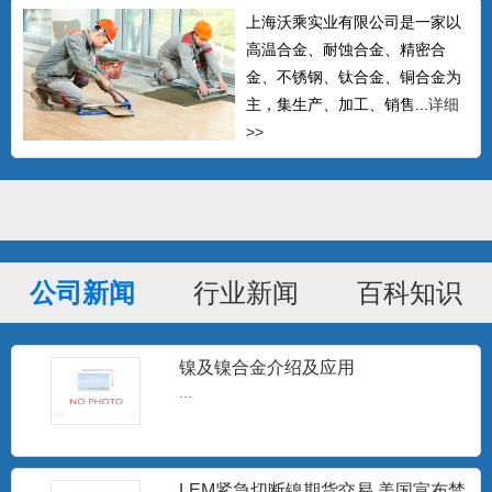
条 Haynes
可以生产δ≤14mm的热轧中板、δ≤4mm的
上海沃乘实业有限公司是一家以
冷轧板材、δ0....
高温合金、耐蚀合金、精密合
金、不锈钢、钛合金、铜合金为
主，集生产、加工、销售...
详细
>>
Hastelloy C-276无缝管 哈氏合金C-
276毛
Hastelloy C-276 对氧化性和中等还原性腐
蚀有较...
批发Monel400铜镍合金管 蒙乃尔
公司新闻
行业新闻
百科知识
N04400耐腐蚀合
Monel400是一种用量最大、用途最广、综
合性能好的耐蚀合...
镍及镍合金介绍及应用
...
专业生产耐腐蚀B30白铜管 b30镍白
铜板/棒
白铜是以镍为主要添加元素的铜基合金，
呈银白色，有金属光泽，故...
LEM紧急切断镍期货交易 美国宣布禁