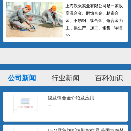
上海沃乘实业有限公司是一家以
高温合金、耐蚀合金、精密合
金、不锈钢、钛合金、铜合金为
主，集生产、加工、销售...
详细
>>
GH605钴基高温合金棒 L605钴基焊
公司新闻
行业新闻
百科知识
条 Haynes
可以生产δ≤14mm的热轧中板、δ≤4mm的
冷轧板材、δ0....
镍及镍合金介绍及应用
...
Hastelloy C-276无缝管 哈氏合金C-
276毛
Hastelloy C-276 对氧化性和中等还原性腐
蚀有较...
LEM紧急切断镍期货交易 美国宣布禁