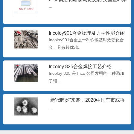
止进口俄罗斯石油
...
批发Monel400铜镍合金管 蒙乃尔
N04400耐腐蚀合
Monel400是一种用量最大、用途最广、综
Incoloy901合金物理及力学性能介绍
合性能好的耐蚀合...
Incoloy901合金是一种铁镍基时效强化合
金，具有较优越...
专业生产耐腐蚀B30白铜管 b30镍白
Incoloy 825合金焊接工艺介绍
铜板/棒
白铜是以镍为主要添加元素的铜基合金，
Incoloy 825 是 Inco 公司发明的一种添加
呈银白色，有金属光泽，故...
了钼...
“新冠肺炎”来袭，2020中国车市或再
哈氏N10276镍基合金板 美标
过难关
...
Hastelloy C-2
哈氏C-276合是一种含钨的镍-铬-钼合金，
极低的硅碳含量，...