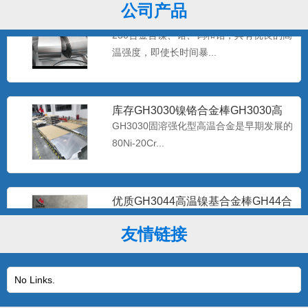
公司产品
海恩斯Haynes230-W 镍基合金带材
Haynes2
230合金含镍、铬、钨和钼，具有优良的高
温强度，即使长时间暴...
库存GH3030镍铬合金棒GH3030高
温合金带材GH30
GH3030固溶强化型高温合金是早期发展的
80Ni-20Cr...
优质GH3044高温镍基合金棒GH44合
金板现货 gh30
该合金是体固溶强化镍基抗高温氧化合
金，在900℃以下具有高的...
友情链接
No Links.
专业生产批发Inconel625无缝管耐蚀
2.4856镍基
625合金在很多介质中都表现出极好的耐腐