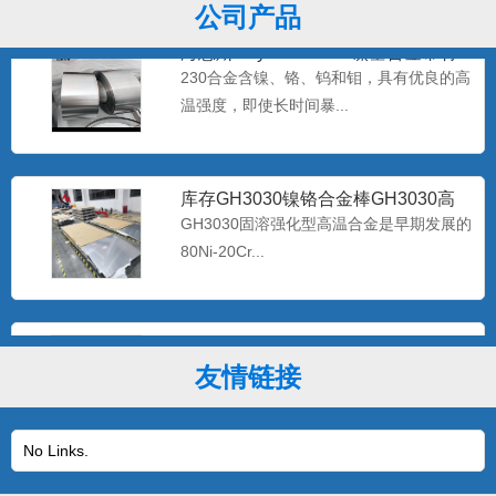
公司产品
海恩斯Haynes230-W 镍基合金带材
Haynes2
230合金含镍、铬、钨和钼，具有优良的高
温强度，即使长时间暴...
库存GH3030镍铬合金棒GH3030高
温合金带材GH30
GH3030固溶强化型高温合金是早期发展的
80Ni-20Cr...
优质GH3044高温镍基合金棒GH44合
金板现货 gh30
该合金是体固溶强化镍基抗高温氧化合
友情链接
金，在900℃以下具有高的...
No Links.
专业生产批发Inconel625无缝管耐蚀