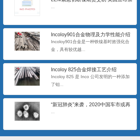
蚀有较...
止进口俄罗斯石油
...
批发Monel400铜镍合金管 蒙乃尔
Incoloy901合金物理及力学性能介绍
N04400耐腐蚀合
Monel400是一种用量最大、用途最广、综
Incoloy901合金是一种铁镍基时效强化合
合性能好的耐蚀合...
金，具有较优越...
Incoloy 825合金焊接工艺介绍
专业生产耐腐蚀B30白铜管 b30镍白
铜板/棒
Incoloy 825 是 Inco 公司发明的一种添加
白铜是以镍为主要添加元素的铜基合金，
了钼...
呈银白色，有金属光泽，故...
“新冠肺炎”来袭，2020中国车市或再
过难关
哈氏N10276镍基合金板 美标
...
Hastelloy C-2
哈氏C-276合是一种含钨的镍-铬-钼合金，
极低的硅碳含量，...