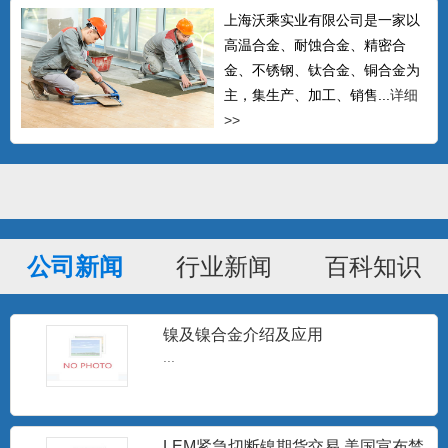
上海沃乘实业有限公司是一家以
高温合金、耐蚀合金、精密合
金、不锈钢、钛合金、铜合金为
主，集生产、加工、销售...
详细
>>
公司新闻
行业新闻
百科知识
GH605钴基高温合金棒 L605钴基焊
条 Haynes
可以生产δ≤14mm的热轧中板、δ≤4mm的
冷轧板材、δ0....
镍及镍合金介绍及应用
...
Hastelloy C-276无缝管 哈氏合金C-
276毛
Hastelloy C-276 对氧化性和中等还原性腐
LEM紧急切断镍期货交易 美国宣布禁